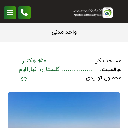
واحد مدنی
مساحت کل
……………………..۹۵۰ هکتار
موقعیت
………………… گلستان، انبارآلوم
محصول تولیدی
………………………….جو