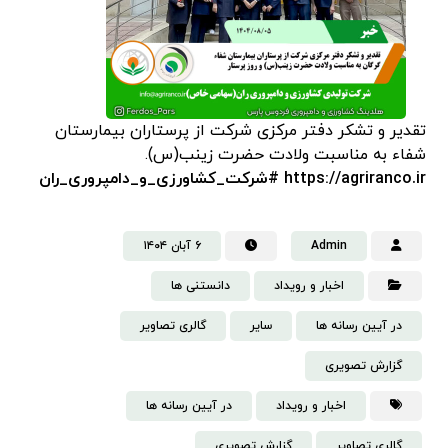
تقدیر و تشکر دفتر مرکزی شرکت از پرستاران بیمارستان
شفاء به مناسبت ولادت حضرت زینب(س).
https://agriranco.ir #شرکت_کشاورزی_و_دامپروری_ران
Admin
۶ آبان ۱۴۰۴
اخبار و رویداد
دانستنی‌ ها
در آیین رسانه ها
سایر
گالری تصاویر
گزارش تصویری
اخبار و رویداد
در آیین رسانه ها
گالری تصاویر
گزارش تصویری