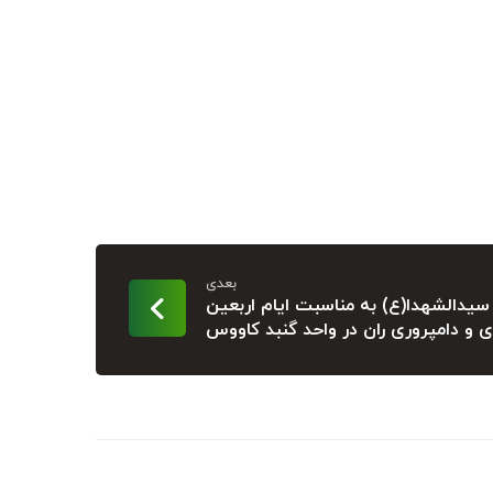
بعدی
یدالشهدا(ع) به مناسبت ایام اربعین
 دامپروری ران در واحد گنبد کاووس