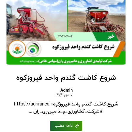
شروع کاشت گندم واحد فیروزکوه
Admin
۷ مهر ۱۴۰۴
شروع کاشت گندم واحد فیروزکوهhttps://agriranco.ir
#شرکت_کشاورزی_و_دامپروری_ران ...
ادامه مطلب