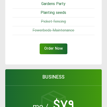
Gardens Party
Planting seeds
Picket fencing
Fowerbeds Maintenance
Order Now
BUSINESS
$۷۹