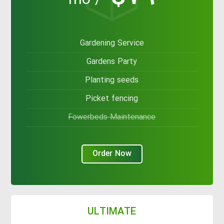
/ mo
Gardening Service
Gardens Party
Planting seeds
Picket fencing
Fowerbeds Maintenance
Order Now
ULTIMATE