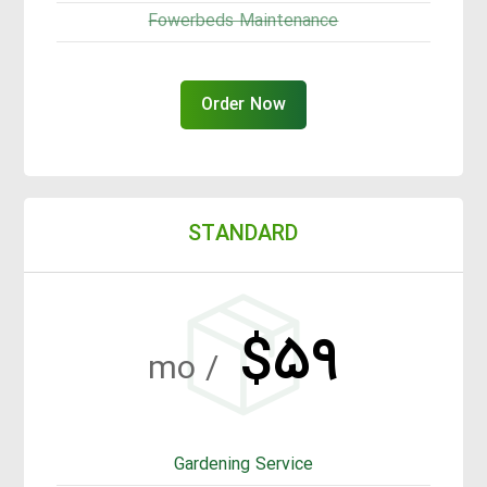
Fowerbeds Maintenance
Order Now
STANDARD
$۵۹
/ mo
Gardening Service