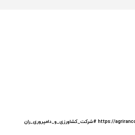
https://agriranco
#شرکت_کشاورزی_و_دامپروری_ران