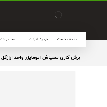
صفحه نخست
درباره شرکت
محصولات
برش کاری سمپاش اتومایزر واحد ارازگل