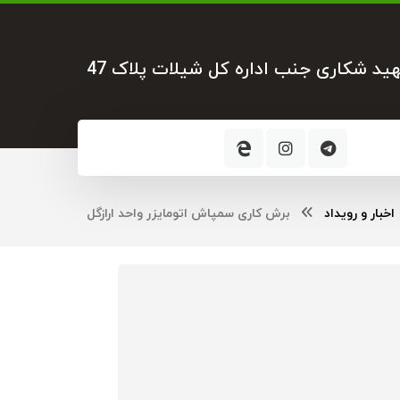
هید شکاری جنب اداره کل شیلات پلاک 47
اخبار و رویداد
برش کاری سمپاش اتومایزر واحد ارازگل