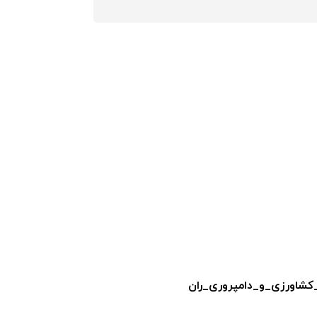
شاورزی_و_دامپروری_ران