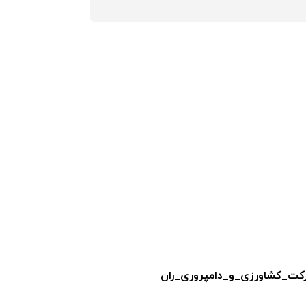
ت_کشاورزی_و_دامپروری_ران