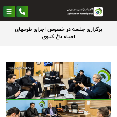
برگزاری جلسه در خصوص اجرای طرحهای
احیاء باغ کیوی