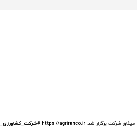
ه میثاق شرکت برگزار شد.
https://agriranco.ir
#شرکت_کشاورزی_و_