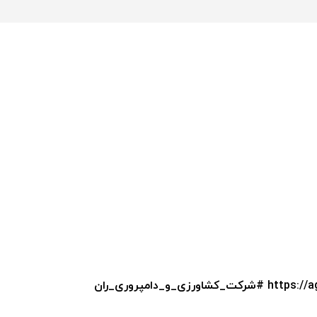
https://a
#شرکت_کشاورزی_و_دامپروری_ران