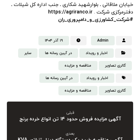
خیابان ملاقاتی ـ بلوارشهید شکاری ـ ‌جنب اداره کل شیلات ـ
دفترمرکزی شرکت .
https://agriranco.ir
#شرکت_کشاورزی_و_دامپروری_ران
Admin
۱۹ آذر ۱۴۰۴
اخبار و رویداد
در آیین رسانه ها
سایر
گالری تصاویر
مناقصه و مزایده
اخبار و رویداد
در آیین رسانه ها
گالری تصاویر
مناقصه و مزایده
قبلی
آگهی مزایده فروش حدود ۱۴ تن انواع خرده برنج
بعدی