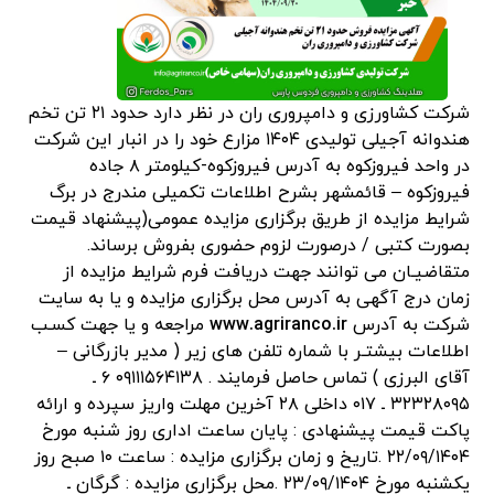
شرکت کشاورزی و دامپروری ران در نظر دارد حدود ۲۱ تن تخم
هندوانه آجیلی تولیدی ۱۴۰۴ مزارع خود را در انبار این شرکت
در واحد فیروزکوه به آدرس فیروزکوه-کیلومتر ۸ جاده
فیروزکوه – قائمشهر بشرح اطلاعات تکمیلی مندرج در برگ
شرایط مزایده از طریق برگزاری مزایده عمومی(پیشنهاد قیمت
بصورت کتبی / درصورت لزوم حضوری بفروش برساند.
متقاضیـان می توانند جهت دریافت فرم شرایط مزایده از
زمان درج آگهی به آدرس محل برگزاری مزایده و یا به سایت
شرکت به آدرس
www.agriranco.ir
مراجعه و یا جهت کسـب
اطلاعات بیشتـر با شماره تلفن های زیر ( مدیر بازرگانی –
آقای البرزی ) تماس حاصل فرمایند . ۰۹۱۱۱۵۶۴۱۳۸ ۶ ـ
۳۲۳۲۸۰۹۵ ـ ۰۱۷ داخلی ۲۸ آخرین مهلت واریز سپرده و ارائه
پاکت قیمت پیشنهادی : پایان ساعت اداری روز شنبه مورخ
۲۲/۰۹/۱۴۰۴ .تاریخ و زمان برگزاری مزایده : ساعت ۱۰ صبح روز
یکشنبه مورخ ۲۳/۰۹/۱۴۰۴ .محل برگزاری مزایده : گرگان ـ