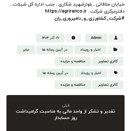
خیابان ملاقاتی ـ بلوارشهید شکاری ـ ‌جنب اداره کل شیلات ـ
دفترمرکزی شرکت .
https://agriranco.ir
#شرکت_کشاورزی_و_دامپروری_ران
Admin
۱۹ آذر ۱۴۰۴
اخبار و رویداد
در آیین رسانه ها
سایر
گالری تصاویر
مناقصه و مزایده
اخبار و رویداد
در آیین رسانه ها
گالری تصاویر
مناقصه و مزایده
قبلی
تقدیر و تشکر از واحد مالی به مناسبت گرامیداشت
روز حسابدار