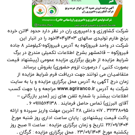
شرکت کشاورزی و دامپروری ران در نظر دارد حدود ۱۴تن خرده
برنج طارم تولیدی سالهای ۱۴۰۳و۱۴۰۴خود را در انبار این
شرکت در واحد فیروزکوه به آدرس فیروزکوه-کیلومتر ۸ جاده
فیروزکوه – قائمشهر بشرح اطلاعات تکمیلی مندرج در برگ
شرایط مزایده از طریق برگزاری مزایده عمومی (پیشنهاد قیمت
بصورت کتبی / درصورت لزوم حضوری) بفروش برساند.
متقاضیـان می توانند جهت دریافت فرم شرایط مزایده از
زمان درج آگهی به آدرس محل برگزاری مزایده و یا به سایت
شرکت به آدرس
www.agriranco.ir
مراجعه و یا جهت کسـب
اطلاعات بیشتـر با شماره تلفن های زیر (مدیر بازرگانی –
آقای البرزی) تماس حاصل فرمایند . ۰۹۱۱۱۵۶۴۱۳۸ ۶ ـ
۳۲۳۲۸۰۹۵ ـ ۰۱۷ داخلی ۲۸ آخرین مهلت واریز سپرده و ارائه
پاکت قیمت پیشنهادی : پایان ساعت اداری روز شنبه مورخ
۲۲/۰۹/۱۴۰۴ .تاریخ و زمان برگزاری مزایده : ساعت ۱۱ صبح روز
یکشنبه مورخ ۲۳/۰۹/۱۴۰۴ . محل برگزاری مزایده : گرگان ـ