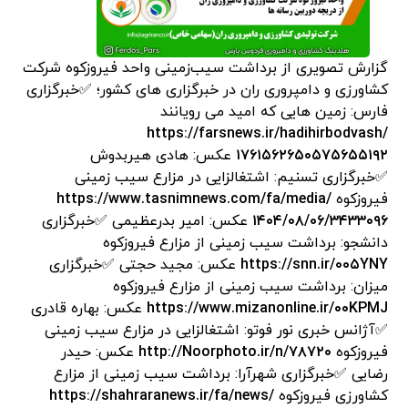
گزارش تصویری از برداشت سیب‌زمینی واحد فیروزکوه شرکت
کشاورزی و دامپروری ران در خبرگزاری های کشور؛ ✅خبرگزاری
فارس: زمین هایی که امید می رویانند
https://farsnews.ir/hadihirbodvash/
۱۷۶۱۵۶۲۶۵۰۵۷۵۶۵۵۱۹۲
عکس: هادی هیربدوش
✅خبرگزاری تسنیم: اشتغالزایی در مزارع سیب زمینی
فیروزکوه
https://www.tasnimnews.com/fa/media/
۱۴۰۴/۰۸/۰۶/۳۴۳۳۰۹۶
عکس: امیر بدرعظیمی ✅خبرگزاری
دانشجو: برداشت سیب زمینی از مزارع فیروزکوه
https://snn.ir/۰۰۵YNY
عکس: مجید حجتی ✅خبرگزاری
میزان: برداشت سیب زمینی از مزارع فیروزکوه
https://www.mizanonline.ir/۰۰KPMJ
عکس: بهاره قادری
✅آژانس خبری نور فوتو: اشتغالزایی در مزارع سیب زمینی
فیروزکوه
http://Noorphoto.ir/n/۷۸۷۲۰
عکس: حیدر
رضایی ✅خبرگزاری شهرآرا: برداشت سیب زمینی از مزارع
کشاورزی فیروزکوه
https://shahraranews.ir/fa/news/