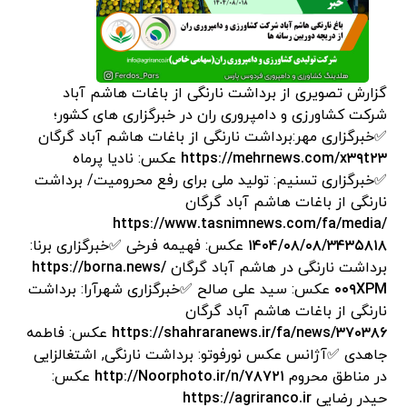
گزارش تصویری از برداشت نارنگی از باغات هاشم آباد
شرکت کشاورزی و دامپروری ران در خبرگزاری های کشور؛
✅خبرگزاری مهر:برداشت نارنگی از باغات هاشم آباد گرگان
https://mehrnews.com/x۳۹t۲۳
عکس: نادیا پرماه‌
✅خبرگزاری تسنیم: تولید ملی برای رفع محرومیت/ برداشت
نارنگی از باغات هاشم آباد گرگان
https://www.tasnimnews.com/fa/media/
۱۴۰۴/۰۸/۰۸/۳۴۳۵۸۱۸
عکس: فهیمه فرخی ✅خبرگزاری برنا:
برداشت نارنگی در هاشم آباد گرگان
https://borna.news/
۰۰۹XPM
عکس: سید علی صالح ✅خبرگزاری شهرآرا: برداشت
نارنگی از باغات هاشم آباد گرگان
https://shahraranews.ir/fa/news/۳۷۰۳۸۶
عکس: فاطمه
جاهدی ✅آژانس عکس نورفوتو: برداشت نارنگی, اشتغالزایی
در مناطق محروم
http://Noorphoto.ir/n/۷۸۷۲۱
عکس:
حیدر رضایی
https://agriranco.ir