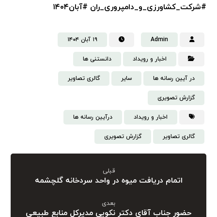
#شرکت_کشاورزی_و_دامپروری_ران
#آبان۱۴۰۴
Admin
۱۹ آبان ۱۴۰۴
اخبار و رویداد
دانستنی‌ ها
در آیین رسانه ها
سایر
گالری تصاویر
گزارش تصویری
اخبار و رویداد
درآیین رسانه ها
گالری تصاویر
گزارش تصویری
قبلی
اتمام دریافت میوه در واحد سردخانه گلچشمه
بعدی
حضور جناب آقای دکتر نکویی مدیرکل منابع طبیعی