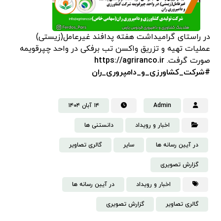
در راستای گرامیداشت هفته پدافند غیرعامل(زیستی)
عملیات تهیه و تزریق واکسن تب برفکی در واحد چپرقویمه
صورت گرفت.
https://agriranco.ir
#شرکت_کشاورزی_و_دامپروری_ران
Admin
۱۴ آبان ۱۴۰۴
اخبار و رویداد
دانستنی‌ ها
در آیین رسانه ها
سایر
گالری تصاویر
گزارش تصویری
اخبار و رویداد
در آیین رسانه ها
گالری تصاویر
گزارش تصویری