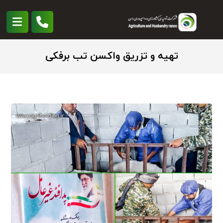
تهیه و تزریق واکسن تب برفکی