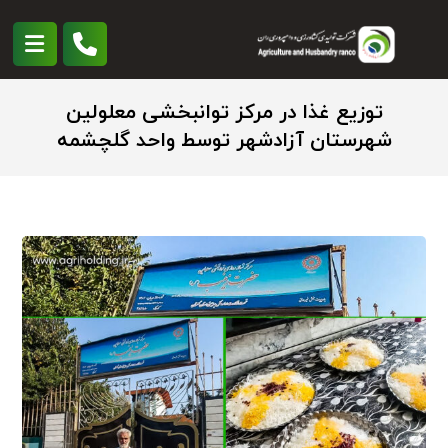
توزیع غذا در مرکز توانبخشی معلولین
شهرستان آزادشهر توسط واحد گلچشمه