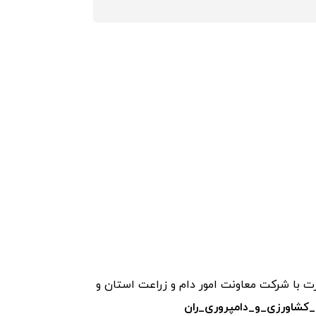
رقم ذرت علوفه ای و اصول سیلو کردن ذرت با شرکت معاونت امور دام و زراعت استان و