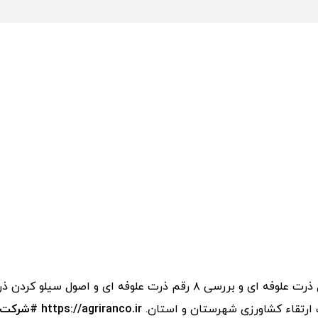
کارگاه آموزشی اصول کشت و داشت و برداشت محصول ذرت علوفه ای و بررسی ۸ 
 ارتقاء کشاورزی شهرستان و استان.
https://agriranco.ir #شرکت_کشاورزی_و_دامپروری_ران