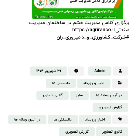
برگزاری کلاس مدیریت خشم در ساختمان مدیریت
صنعتی
https://agriranco.ir
#شرکت_کشاورزی_و_دامپروری_ران
Admin
۲۹ شهریور ۱۴۰۴
اخبار و رویداد
دانستنی‌ ها
در آیین رسانه ها
سایر
گالری تصاویر
گزارش تصویری
اخبار ورویداد
دانستنی ها
در آیین رسانه ها
گالری تصاویر
گزارش تصویری