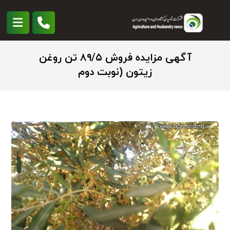
آگهی مزایده فروش ۸۹/۵ تن روغن
زیتون (نوبت دوم