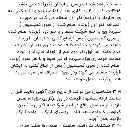
منعقد خواهد شد اعتراضی از ایشان پذیرفته نمی باشد .
۳-۱۸-حداکثر تا ۲ روز کاری بعد از اعلام برنده و ابلاغ کتبی به
وی قرارداد با (برنده) نفر اول منعقد می گردد در صورت
انصراف نفر اول (برنده اعلام شده از سوی کمیسیون )
سپرده وی به نفع شرکت ضبط و با نفر دوم (برنده اعلام شده
از سوی کمیسیون ) پس ازابلاغ کتبی به ایشان قرارداد
منعقد می گردد و چنانچه ظرف مدت ۲ روز بعد از انصراف یا
عدم حضور نفر اول نفر دوم هم از انعقاد قرارداد و انجام
معامله خودداری ورزد سپرده او نیز ضبط و با نفر سوم (برنده
اعلام شده از سوی کمیسیون ) پس از ابلاغ کتبی به ایشان
قرارداد منعقد می گردد ودر مورد انصراف نفر سوم نیز به
همین ترتیب عمل خواهد شد.
۳-۱۹-متقاضیان می توانند از تاریخ درج آگهی لغایت قبل از
ساعت ارائه پیشنهاد قیمت در روز برگزاری مزایده، ضمن
بازدید از محصول واقع در انبار شرکت به آدرس خاننبین –
کیلومتر ۸ جاده سعد آباد – روستای ارازگل – واحد ارازگل
بازدید بعمل آورند .
۳-۲۰-پیشنهادات واصله ساعت ۱۰ صبح روز شنبه مورخ