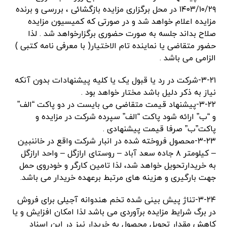
۱۴۰۳/۱۰/۲۹ در محل برگزاری مزایده بازگشائی ، بررسی و برنده
مزایده اعلام خواهد شد و در صورتی که کمیسیون مزایده
صلاح بداند جلسه به صورت حضوری برگزارخواهد شد . لذا
حضور متقاضی یا نماینده تام الاختیار( با معرفی نامه کتبی )
الزامی می باشد .
۳-۲۱-شرکت در رد یا قبول یک یا کلیه پیشنهادات بدون آنکه
نیاز به ذکر دلیل باشد مختار خواهد بود .
۳-۲۲-پیشنهاد قیمت متقاضی می بایست در دو پاکت “الف”
و “ب” ارائه شود پاکت “الف” سپرده شرکت در مزایده و
پاکت”ب” صرفا قیمت پیشنهادی .
۳-۲۳-محصول فروخته شده در انبار شرکت واقع در خاننبین
– کیلومتر ۸ جاده سعد آباد – روستای ارازگل – واحد ارازگل
به خریدارتحویل خواهد شد، لذا تامین کارگر و خودروی حمل
جهت بارگیری و هزینه های مرتبط برعهده خریدار می باشد.
۳-۲۴-تناژ پیش بینی شده تخم هندوانه آجیلی برای فروش
در برگ شرایط مزایده برآوردی می باشد لذا امکان افزایش و یا
کاهش مقدار تحویل محصول به خریدار نیز در این اسناد