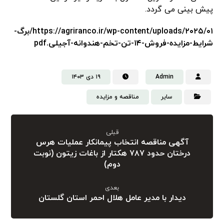
پیش بینی می گردد.
https://agriranco.ir/wp-content/uploads/۲۰۲۵/۰۱/برگ-
شرایط-مزایده-فروش-۱۴-تن-تخم-هندوانه-آجیلی.pdf
Admin
۱۹ دی ۱۴۰۳
سایر
مناقصه و مزایده
قبلی
آگهی مناقصه انتخاب پیمانکار عملیات هرس
درختان حدود ۷۸۷ هکتار از باغات زیتون (نوبت
دوم)
بعدی
دیدار با مدیر عامل هلال احمر استان گلستان