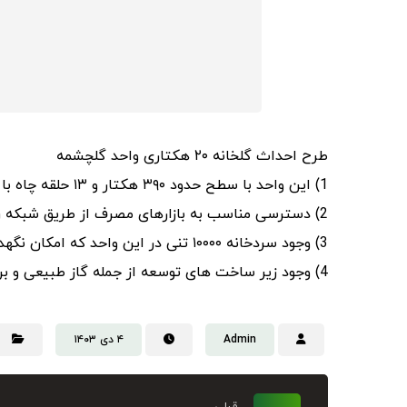
طرح احداث گلخانه ۲۰ هکتاری واحد گلچشمه
1) این واحد با سطح حدود ۳۹۰ هکتار و ۱۳ حلقه چاه با مجموع آبدهی حدود ۱۷۰ لیتر بر ثانیه و کیفیت آب مطلوب ۱۱۵۰۰;در کیلومتر ۱ جاده آزادشهر به گنبد قرار دارد.
2) دسترسی مناسب به بازارهای مصرف از طریق شبکه راههای ارتباطی داخل کشور و نزدیکی به مرزهای شمالی کشورو در نتیجه دسترسی آسان به کشورهای آسیای میانه.
3) وجود سردخانه ۱۰۰۰۰ تنی در این واحد که امکان نگهداری محصول در شرایط مناسب و کاهش ضایعات را فراهم می آورد.
4) وجود زیر ساخت های توسعه از جمله گاز طبیعی و برق در این واحد
Admin
۴ دی ۱۴۰۳