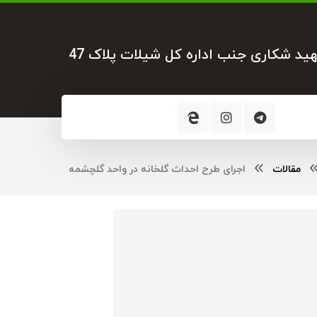
هید شکاری جنب اداره کل شیلات پلاک 47
مقالات
اجرای طرح احداث گلخانه در واحد گلچشمه