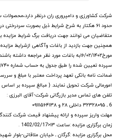
شرکت کشاورزی و دامپروری ران درنظر دارد،محصولات سرد
حدود ۶۱ هکتار به شرح شرایط ذیل بصورت سردرختی در قالب مزایده عمومی بفروش برساند .
متقاضیان می توانند جهت دریافت برگ شرایط مزایده به
مورخ۱۶/۰۲/۱۴۰۲به باغات مورد نظر مراجعه داشته باشند.
امورمالی شرکت تحویل نمایند. ( مبالغ سپرده بر اساس ج
تلفن های تماس مدیر بازرگانی شرکت-آقای البرزی :
6 ـ ۳۲۳۲۸۰۹۵ داخلی ۲۸ و ۰۹۱۱۱۵۶۴۱۳۸
مهلت واریز سپرده و ارائه پیشنهاد قیمت شرکت کنندگان : ساعت ۱۲ روز یکشنبه 
زمان برگزاری مزایده :ساعت ۱۳<1402/02/17 .
محل برگزاری مزایده :گرگان ـ خیابان ملاقاتی-بلوار ش