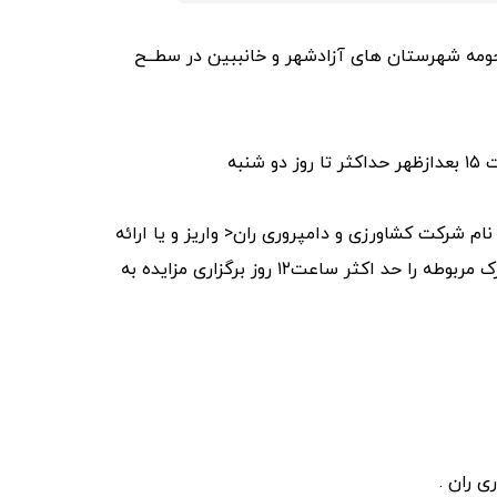
 حومه شهرستان های آزادشهر و خانببین در سطــح
همچنین جهت بازدید از باغات وآگاهی ازشرایط مزایده می توانند ، همه روزه به استثناء ایام تعطیل از ساعت ۸ صبح لغایت ۱۵ بعدازظهر حداکثر تا روز دو شنبه
حساب شماره ۲۰۸۴۲۹۷۴۰ نزد بانک کشاورزی وحساب سیبا ۰۱۰۷۰۷۱۹۷۱۰۰۵ بانک ملی به نام شرکت کشاورزی و دامپروری ران< واریز و یا ارائه
ضمانت نامه بانکی تعهد پرداخت معتبر با مبلغ و سررسید معین (ضمانت نامه فرایند اجرای کار مورد تائید نمی باشد) و مدارک مربوطه را حد اکثر ساعت۱۲ روز برگزاری مزایده به
ی ران .