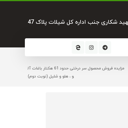
هید شکاری جنب اداره کل شیلات پلاک 47
مزايده فروش محصول سر درختی حدود 61 هکتار باغات آل
و ، هلو و شليل (نوبت دوم)