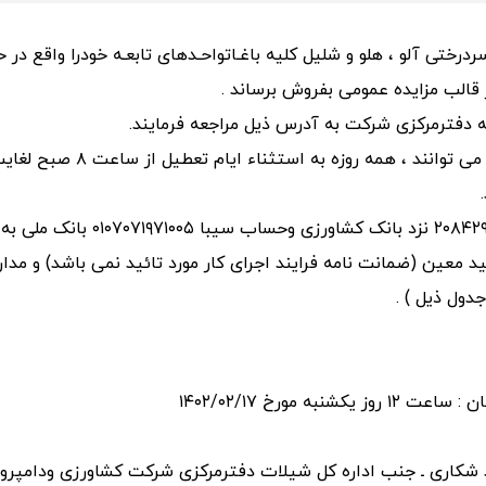
رختی آلو ، هلو و شلیل کلیه باغـاتواحـدهای تابعـه خودرا واقع در
 دفترمرکزی شرکت به آدرس ذیل مراجعه فرمایند.
سپرده تعیین شده را طبق جدول به 
دول ذیل ) .
مورخ ۱۴۰۲/۰۲/۱۷
هید شکاری ـ جنب اداره کل شیلات دفترمرکزی شرکت کشاورزی ودامپرور