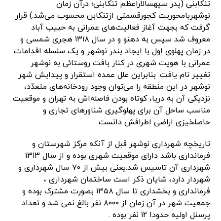
تنکابنی (پدر سپهسالاراعظم تنکابنی؛ درآن زمان
نوشهربامحوریت کجورقسمتی ازتنکابن محسوب می‌شد.) قرار
گرفت که بجهت آغاز فعالیت‌های عمرانی به حبیب آباد
معروف شد سپس به دهنو و در سال ۱۳۱۸ هجری شمسی و
در زمان پهلوی اول با ایجاد بندر نوشهر و یک سلسله اقدامات
عمرانی با هویت شهری در کنار بافت روستائی به نوشهر
تغییر نام یافت. بنابراین علل عمده استقرار و پیدایش شهر
نوشهر در این منطقه را می‌توان وجود رودخانه‌های متعدّد،
نزدیکی آن به دریا، کوتاه بودن فاصله‌اش به تهران و موقعیت
مناسب ساحل آن برای پهلوگیری شناورهای تجاری و
حاصلخیزی اراضی اطرافش دانست
تاریخچه شهرداری نوشهر قبل از آنکه مرکز شهرستان و
فرمانداری باشد دارای موقعیت شهری بوده و از سال ۱۳۱۳
شهرداری آن تاسیس شد.یعنی بیش از ۷۰ سال شهرداری و
شهردار دارد، شایان ذکر است ساختمان شهرداری ،
فرمانداری و بخشداری تا سال ۱۳۵۸ بصورت مشترک بوده و
جمعیت شهر در آن زمان از ۸۰۰۰ نفر بالغ نمی شد و تعداد
پرسنل اولیه حدودا ۱۲ نفر بوده .